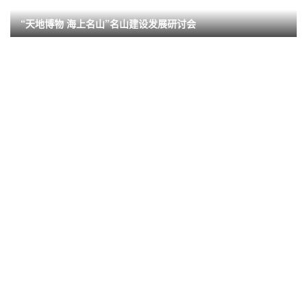
“天地博物 海上名山”名山建设发展研讨会
“鸣笛启新程 聚力兴产业”河庄街道服务业高质量发展大会暨田园小火车开通仪式