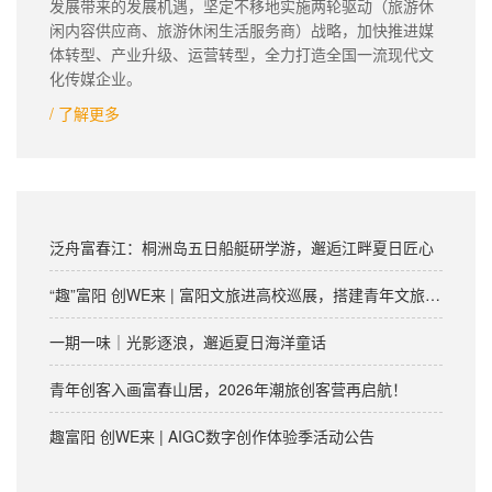
发展带来的发展机遇，坚定不移地实施两轮驱动（旅游休
闲内容供应商、旅游休闲生活服务商）战略，加快推进媒
体转型、产业升级、运营转型，全力打造全国一流现代文
化传媒企业。
/ 了解更多
泛舟富春江：桐洲岛五日船艇研学游，邂逅江畔夏日匠心
“趣”富阳 创WE来 | 富阳文旅进高校巡展，搭建青年文旅创业桥梁！
一期一味｜光影逐浪，邂逅夏日海洋童话
青年创客入画富春山居，2026年潮旅创客营再启航！
趣富阳 创WE来 | AIGC数字创作体验季活动公告